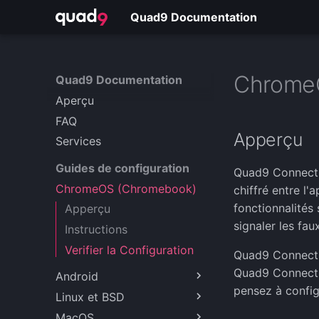
Quad9 Documentation
Chrome
Quad9 Documentation
Aperçu
FAQ
Apperçu
Services
Guides de configuration
Quad9 Connect e
ChromeOS (Chromebook)
chiffré entre l
fonctionnalités 
Apperçu
signaler les fau
Instructions
Verifier la Configuration
Quad9 Connect n
Quad9 Connect e
Android
pensez à config
Linux et BSD
Android 9+ (Crypté)
MacOS
Fedora 38