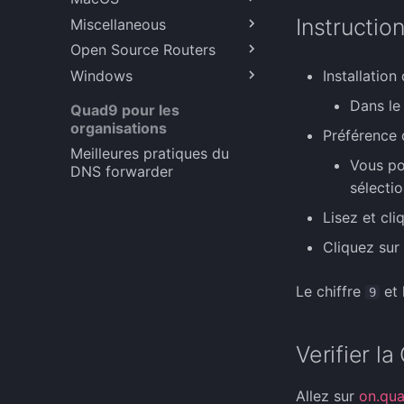
Instructio
Miscellaneous
FreeBSD (Chiffré)
Big Sur et plus récent
(Chiffré)
Open Source Routers
OpenBSD (Chiffré)
Cloudflared et Quad9
Windows
Ubuntu 20.04 et 22.04
Pi Hole
IPFire (Chiffré)
Installatio
Ubuntu 22.04 (Chiffré)
MikroTik RouterOS
Windows 10
Dans l
Quad9 pour les
(Chiffré)
organisations
Windows 11 (Crypté)
Préférence 
OPNsense (Chiffré)
Meilleures pratiques du
Vous po
DNS forwarder
OpenWrt LuCi
sélecti
pfSense (Chiffré)
Lisez et cl
Cliquez sur
Le chiffre
et 
9
Verifier la
Allez sur
on.qua