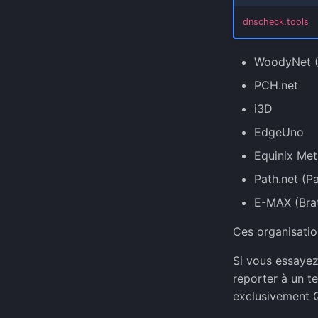
dnscheck.tools
WoodyNet (
PCH.net
i3D
EdgeUno
Equinix Met
Path.net (P
E-MAX (Brat
Ces organisatio
Si vous essayez
reporter à un t
exclusivement Q