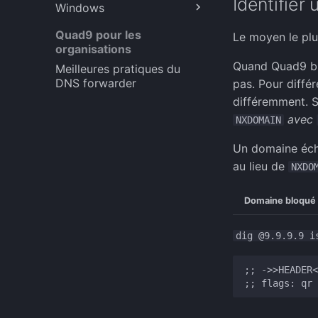
Identifier
Windows
Ubuntu 20.04 et 22.04
Pi Hole
IPFire (Chiffré)
Ubuntu 22.04 (Chiffré)
MikroTik RouterOS
Windows 10
Quad9 pour les
Le moyen le plu
(Chiffré)
organisations
Windows 11 (Crypté)
OPNsense (Chiffré)
Quand Quad9 bl
Meilleures pratiques du
DNS forwarder
OpenWrt LuCi
pas. Pour diffé
différemment. 
pfSense (Chiffré)
avec
NXDOMAIN
Un domaine écho
au lieu de
NXDO
Domaine bloqué
dig @9.9.9.9 i
;; ->>HEADER<