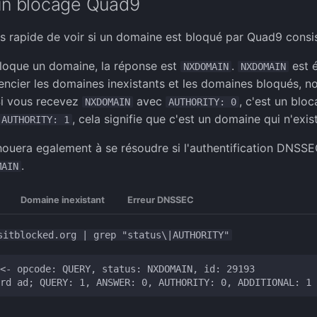
 un blocage Quad9
s rapide de voir si un domaine est bloqué par Quad9 consist
oque un domaine, la réponse est
.
est 
NXDOMAIN
NXDOMAIN
rencier les domaines inexistants et les domaines bloqués, n
Si vous recevez
avec
, c'est un blo
NXDOMAIN
AUTHORITY: 0
, cela signifie que c'est un domaine qui n'exis
AUTHORITY: 1
uera egalement à se résoudre si l'authentification DNSSE
.
MAIN
Domaine inexistant
Erreur DNSSEC
sitblocked.org | grep "status\|AUTHORITY"
<- opcode: QUERY, status: NXDOMAIN, id: 29193
