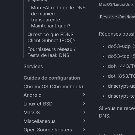
MacOS/Linux/Unix 
Mon FAI redirige le DNS
de manière
Resolve-DnsNam
transparente.
Maintenant quoi?
Réponses possi
Qu'est ce que EDNS
Client Subnet (ECS)?
do53-udp (5
Fournisseurs réseau /
Tests de leak DNS
do53-tcp (5
doh (443/T
Services
dot (853/T
Guides de configuration
dnscrypt-u
ChromeOS (Chromebook)
Android
dnscrypt-t
Linux et BSD
Android 9+ (Crypté)
Si vous ne rece
MacOS
Fedora 38
DNS.
Miscellaneous
FreeBSD (Chiffré)
Big Sur et plus récent
(Chiffré)
Open Source Routers
OpenBSD (Chiffré)
Cloudflared et Quad9