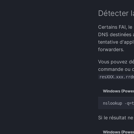
Détecter l
Certains FAI, l
DNS destinées a
tentative d'app
forwarders.
Vous pouvez dét
commande ou du 
resXXX.xxx.rrd
Windows (Power
Si le résultat n
Windows (Power