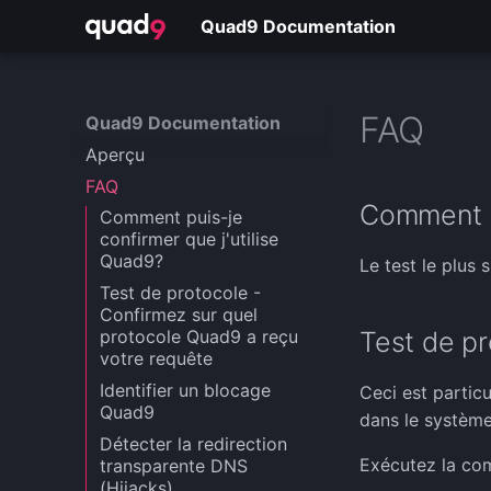
Quad9 Documentation
FAQ
Quad9 Documentation
Aperçu
FAQ
Comment pu
Comment puis-je
confirmer que j'utilise
Quad9?
Le test le plus 
Test de protocole -
Confirmez sur quel
protocole Quad9 a reçu
Test de pr
votre requête
Identifier un blocage
Ceci est partic
Quad9
dans le système 
Détecter la redirection
Exécutez la co
transparente DNS
(Hijacks)