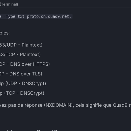
(Terminal)
e -Type txt proto.on.quad9.net.
bles:
3/UDP - Plaintext)
3/TCP - Plaintext)
CP - DNS over HTTPS)
CP - DNS over TLS)
dp (UDP - DNSCrypt)
cp (TCP - DNSCrypt)
vez pas de réponse (NXDOMAIN), cela signifie que Quad9 n'a