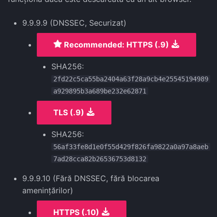
9.9.9.9 (DNSSEC, Securizat)
Recommended: HTTPS (.9)
SHA256:
2fd22c5ca55ba2404a63f28a9cb4e25545194989
a929895b3a689be232e62871
TLS (.9)
SHA256:
56af33fe8d1e0f55d429f826fa9822a0a97a8aeb
7ad28cca82b26536753d8132
9.9.9.10 (Fără DNSSEC, fără blocarea
amenințărilor)
HTTPS (.10)