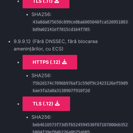
TLS (.11)
SHA256:
43a8da875650c899ce8ba6005040fca520951803
bd9a02141ef7815cd164f785
9.9.9.12 (Fără DNSSEC, fără blocarea
amenințărilor, cu ECS)
HTTPS (.12)
SHA256:
f5b2d174c7096b976af1c59df9c2423126ef59d9
6ae3fa2a8a3138907f910f2d
TLS (.12)
SHA256:
beb4610573f73d5fb524594530f07107000eb352
b804f39ef84b226a8b75ab85