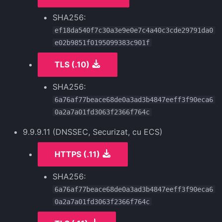
SHA256:
ef18da540f7c30a3e9e0e7c4a40c3cde29791da0
e02b9851f0195099383c901f
TLS (.10)
SHA256:
6a76af77beace68de0a3ad3b4847eeff3f90eca6
0a2a7a01fd3063f2366f764c
9.9.9.11 (DNSSEC, Securizat, cu ECS)
HTTPS (.11)
SHA256:
6a76af77beace68de0a3ad3b4847eeff3f90eca6
0a2a7a01fd3063f2366f764c