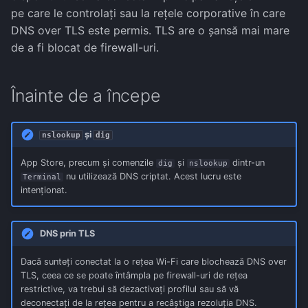
pe care le controlați sau la rețele corporative în care
DNS over TLS este permis. TLS are o șansă mai mare
de a fi blocat de firewall-uri.
Înainte de a începe
și
nslookup
dig
App Store, precum și comenzile
și
dintr-un
dig
nslookup
nu utilizează DNS criptat. Acest lucru este
Terminal
intenționat.
DNS prin TLS
Dacă sunteți conectat la o rețea Wi-Fi care blochează DNS over
TLS, ceea ce se poate întâmpla pe firewall-uri de rețea
restrictive, va trebui să dezactivați profilul sau să vă
deconectați de la rețea pentru a recâștiga rezoluția DNS.