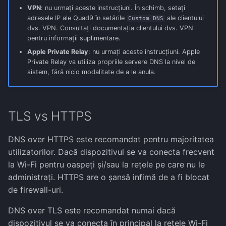
e
VPN
: nu urmați aceste instrucțiuni. În schimb, setați
adresele IP ale Quad9 în setările
ale clientului
Custom DNS
c
dvs. VPN. Consultați documentația clientului dvs. VPN
pentru informații suplimentare.
ă
Apple Private Relay
: nu urmați aceste instrucțiuni. Apple
u
Private Relay va utiliza propriile servere DNS la nivel de
sistem, fără nicio modalitate de a le anula.
t
a
TLS vs HTTPS
r
e
DNS over HTTPS este recomandat pentru majoritatea
utilizatorilor. Dacă dispozitivul se va conecta frecvent
la Wi-Fi pentru oaspeți și/sau la rețele pe care nu le
administrați. HTTPS are o șansă infimă de a fi blocat
de firewall-uri.
DNS over TLS este recomandat numai dacă
dispozitivul se va conecta în principal la rețele Wi-Fi